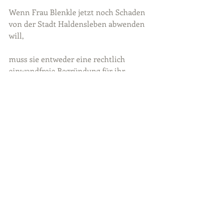
Wenn Frau Blenkle jetzt noch Schaden 
von der Stadt Haldensleben abwenden 
will,
muss sie entweder eine rechtlich 
einwandfreie Begründung für ihr 
Handeln liefern oder
die Entlassung unverzüglich 
zurücknehmen.“
Kommentare