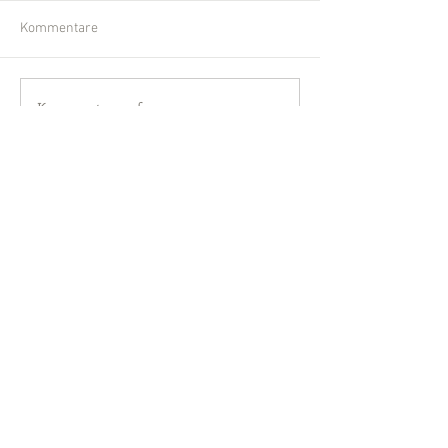
Kommentare
Kommentar verfassen...
Impressum
:
SPD-Ortsverein Haldensleben
Joachim Hoeft
Kleine Werderstr. 5
39340 Haldensleben
info
@joachimhoeft.de